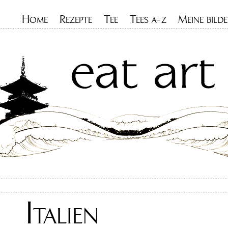
H
R
T
T
M
OME
EZEPTE
EE
EES A-Z
EINE BILDE
Italien