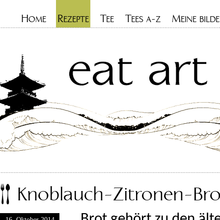
H
R
T
T
M
OME
EZEPTE
EE
EES A-Z
EINE BILDE
Knoblauch-Zitronen-Bro
Brot gehört zu den ält
16. Oktober 2014