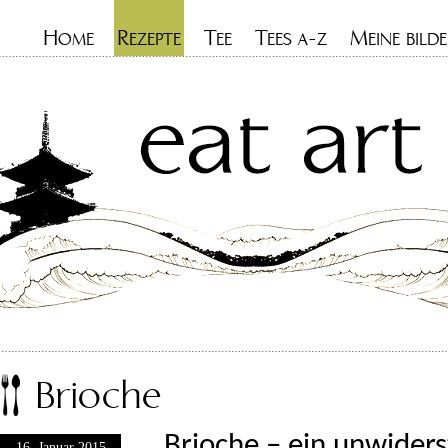
H
R
T
T
M
OME
EZEPTE
EE
EES A-Z
EINE BILDE
Brioche
Brioche – ein unwiderst
16. Januar 2015